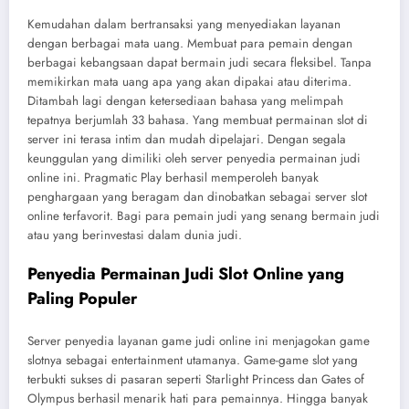
Kemudahan dalam bertransaksi yang menyediakan layanan
dengan berbagai mata uang. Membuat para pemain dengan
berbagai kebangsaan dapat bermain judi secara fleksibel. Tanpa
memikirkan mata uang apa yang akan dipakai atau diterima.
Ditambah lagi dengan ketersediaan bahasa yang melimpah
tepatnya berjumlah 33 bahasa. Yang membuat permainan slot di
server ini terasa intim dan mudah dipelajari. Dengan segala
keunggulan yang dimiliki oleh server penyedia permainan judi
online ini. Pragmatic Play berhasil memperoleh banyak
penghargaan yang beragam dan dinobatkan sebagai server slot
online terfavorit. Bagi para pemain judi yang senang bermain judi
atau yang berinvestasi dalam dunia judi.
Penyedia Permainan Judi Slot Online yang
Paling Populer
Server penyedia layanan game judi online ini menjagokan game
slotnya sebagai entertainment utamanya. Game-game slot yang
terbukti sukses di pasaran seperti Starlight Princess dan Gates of
Olympus berhasil menarik hati para pemainnya. Hingga banyak