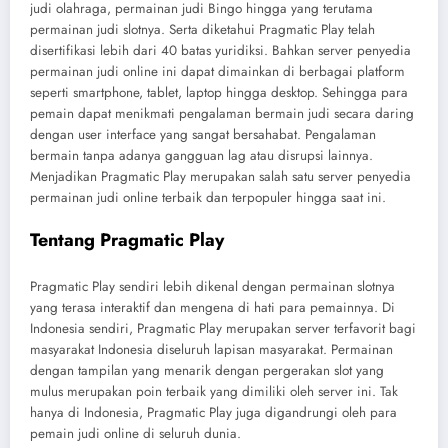
judi olahraga, permainan judi Bingo hingga yang terutama
permainan judi slotnya. Serta diketahui Pragmatic Play telah
disertifikasi lebih dari 40 batas yuridiksi. Bahkan server penyedia
permainan judi online ini dapat dimainkan di berbagai platform
seperti smartphone, tablet, laptop hingga desktop. Sehingga para
pemain dapat menikmati pengalaman bermain judi secara daring
dengan user interface yang sangat bersahabat. Pengalaman
bermain tanpa adanya gangguan lag atau disrupsi lainnya.
Menjadikan Pragmatic Play merupakan salah satu server penyedia
permainan judi online terbaik dan terpopuler hingga saat ini.
Tentang Pragmatic Play
Pragmatic Play sendiri lebih dikenal dengan permainan slotnya
yang terasa interaktif dan mengena di hati para pemainnya. Di
Indonesia sendiri, Pragmatic Play merupakan server terfavorit bagi
masyarakat Indonesia diseluruh lapisan masyarakat. Permainan
dengan tampilan yang menarik dengan pergerakan slot yang
mulus merupakan poin terbaik yang dimiliki oleh server ini. Tak
hanya di Indonesia, Pragmatic Play juga digandrungi oleh para
pemain judi online di seluruh dunia.