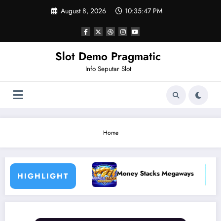
Skip
August 8, 2026
10:35:47 PM
to
content
Slot Demo Pragmatic
Info Seputar Slot
Home
Slot Melalui Slot Demo
Money Stacks Megaways
HIGHLIGHT