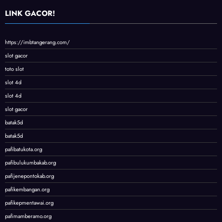
LINK GACOR!
https://imbtangerang.com/
slot gacor
toto slot
slot 4d
slot 4d
slot gacor
batak5d
batak5d
pafibatukota.org
pafibulukumbakab.org
pafijenepontokab.org
pafikembangan.org
pafikepmentawai.org
pafimamberamo.org